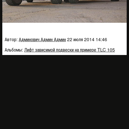
DSC_7664_19a1c
Автор:
Админович Админ Админ
22 июля 2014 14:46
Альбомы:
Лифт зависимой подвески на примере TLC 105