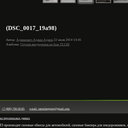
(DSC_0017_19a98)
Автор:
Админович Админ Админ
22 июля 2014 14:45
Альбомы:
Cтроим внедоржник на базе TLC40
23
+7 (800) 700-30-83
,
e-mail: tamerlangroup@gmail.com
,
ки персональных данных
 производит силовые обвесы для автомобилей, силовые бампера для внедорожников, ка