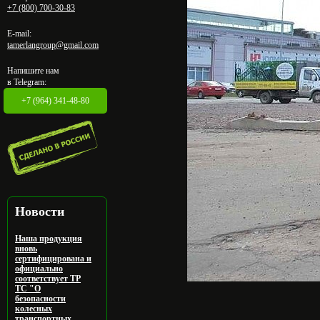
+7 (800) 700-30-83
E-mail:
tamerlangroup@gmail.com
Напишите нам
в Telegram:
+7 (964) 341-48-80
Новости
Наша продукция
вновь
сертифицирована и
официально
соответствует ТР
ТС "О
безопасности
колесных
транспортных