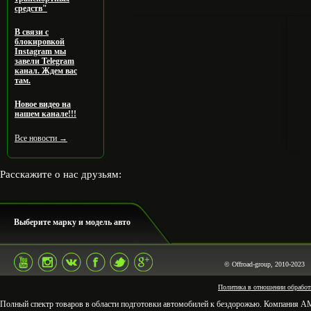
средств"
В связи с
блокировкой
Instagram мы
завели Telegram
канал. Ждем вас
там.
Новое видео на
нашем канале!!!
Все новости →
Расскажите о нас друзьям:
Выберите марку и модель авто
© Offroad-group, 2010-20
Политика в отношении обработ
Полный спектр товаров в области подготовки автомобилей к бездорожью. Компания АМЗ