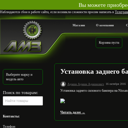
Вы можете приобрес
Наблюдаются сбои в работе сайта, если возникли сложности просим написать в
Телегра
Магазин
О компании
С
Корзина пуста
Установка заднего ба
Выберите марку и
модель авто
Админ Админ Админович
16 октября 2016
Установка заднего силового бампера на Nissan
Поиск по товарам:
Читать далее →
Контакты:
Телефон