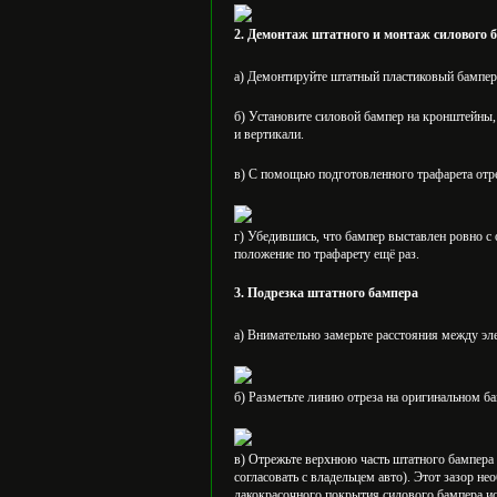
2. Демонтаж штатного и монтаж силового 
а) Демонтируйте штатный пластиковый бампер
б) Установите силовой бампер на кронштейны,
и вертикали.
в) С помощью подготовленного трафарета отре
г) Убедившись, что бампер выставлен ровно с 
положение по трафарету ещё раз.
3. Подрезка штатного бампера
а) Внимательно замерьте расстояния между эл
б) Разметьте линию отреза на оригинальном б
в) Отрежьте верхнюю часть штатного бампера
согласовать с владельцем авто). Этот зазор 
лакокрасочного покрытия силового бампера и