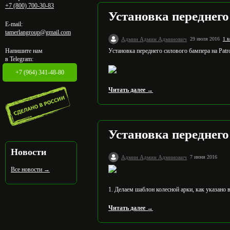
+7 (800) 700-30-83
Установка переднего
E-mail:
tamerlangroup@gmail.com
Админ Админ Админович
29 июля 2016
1 
Напишите нам
Установка переднего силового бампера на Patr
в Telegram:
+7 (964) 341-48-80
Читать далее →
Установка переднег
Новости
Админ Админ Админович
7 июня 2016
Все новости →
1. Делаем шаблон колесной арки, как указано 
Читать далее →