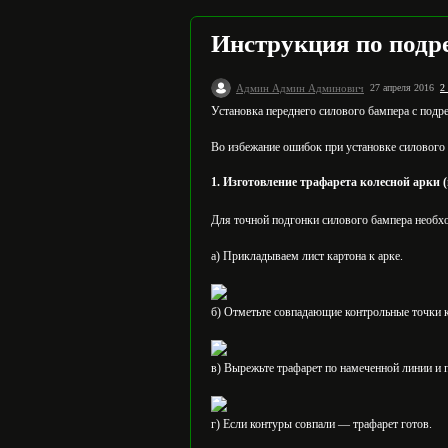
Инструкция по подре
Админ Админ Админович
27 апреля 2016
2
Установка переднего силового бампера с подр
Во избежание ошибок при установке силового
1. Изготовление трафарета колесной арки 
Для точной подгонки силового бампера необхо
а) Прикладываем лист картона к арке.
б) Отметьте совпадающие контрольные точки ка
в) Вырежьте трафарет по намеченной линии и 
г) Если контуры совпали — трафарет готов.