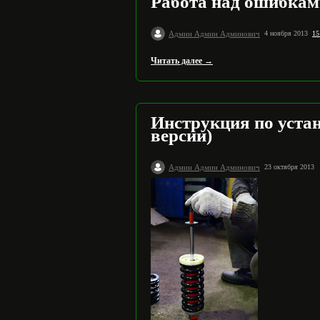
Работа над ошибками
Админ Админ Админович
4 ноября 2013
15
Читать далее →
Инструкция по уста
версии)
Админ Админ Админович
23 октября 2013