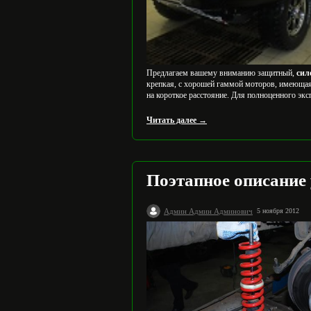
Предлагаем вашему вниманию защитный,
сил
крепкая, с хорошей гаммой моторов, имеющая
на короткое расстояние. Для полноценного эк
Читать далее →
Поэтапное описание
Админ Админ Админович
5 ноября 2012