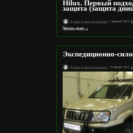
Hilux. Первый подхо
защита (защита дни
Админ Админ Админович
2 февраля 2013
2
Читать далее →
Экспедиционно-силов
Админ Админ Админович
15 января 2013
1