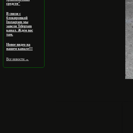
средств"
В связи с
блокировкой
Instagram мы
завели Telegram
канал. Ждем вас
там.
Новое видео на
нашем канале!!!
Все новости →