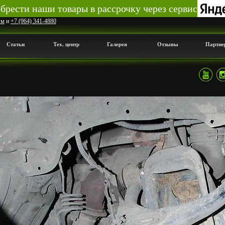
рести наши товары в рассрочку через сервис
мм
и
+7 (964) 341-4880
Статьи
Тех. центр
Галерея
Отзывы
Партне