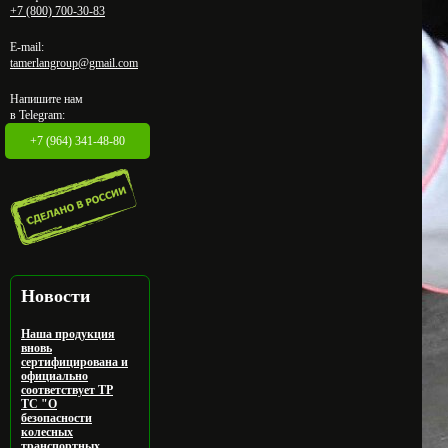
+7 (800) 700-30-83
E-mail:
tamerlangroup@gmail.com
Напишите нам
в Telegram:
+7 (964) 341-48-80
Новости
Наша продукция
вновь
сертифицирована и
официально
соответствует ТР
ТС "О
безопасности
колесных
транспортных