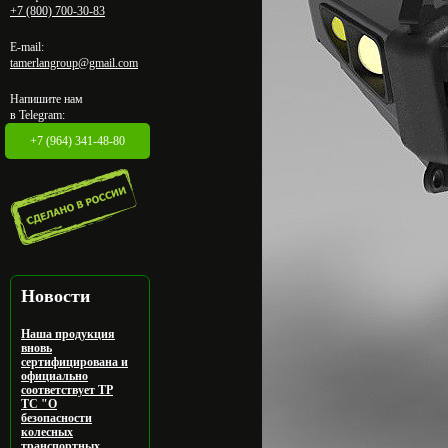
+7 (800) 700-30-83
E-mail:
tamerlangroup@gmail.com
Напишите нам
в Telegram:
+7 (964) 341-48-80
Новости
Наша продукция
вновь
сертифицирована и
официально
соответствует ТР
ТС "О
безопасности
колесных
транспортных