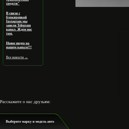
средств"
В связи с
блокировкой
Instagram мы
завели Telegram
канал. Ждем вас
там.
Новое видео на
нашем канале!!!
Все новости →
Расскажите о нас друзьям:
Выберите марку и модель авто