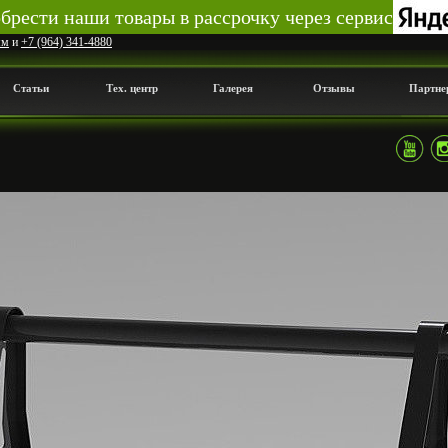
рести наши товары в рассрочку через сервис
мм
и
+7 (964) 341-4880
Статьи
Тех. центр
Галерея
Отзывы
Партне