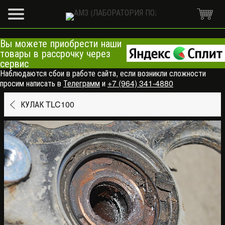
Вы можете приобрести наши
товары в рассрочку через
сервис
Наблюдаются сбои в работе сайта, если возникли сложности
просим написать в
Телеграмм
и
+7 (964) 341-4880
КУЛАК TLC100