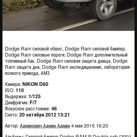
F41-12 128
Dodge Ram силовой обвес, Dodge Ram силовой бампер,
Dodge Ram силовые пороги, Dodge Ram дополнительный
топливный бак, Dodge Ram силовая защита днища, Dodge
Ram защита дна, Dodge Ram экспедиционник, лаборатория
полного привода, АМЗ
Камера:
NIKON D60
ISO:
110
Выдержка:
1/125
Диафрагма:
F/7
Фокусное расстояние:
46
Снято:
20 октября 2012 13:21
Автор:
Админович Админ Админ
4 мая 2015 16:20
Альбомы:
Силовой бампер Dodge RAM III Double cab (2001