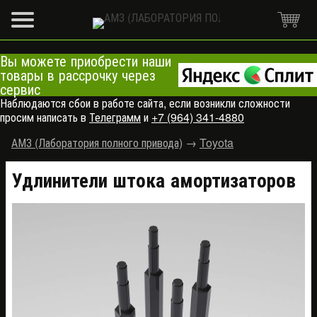
Вы можете приобрести наши
товары в рассрочку через
сервис
Наблюдаются сбои в работе сайта, если возникли сложности
просим написать в
Телеграмм
и
+7 (964) 341-4880
АМЗ (Лаборатория полного привода)
→
Toyota
Удлинители штока амортизаторов