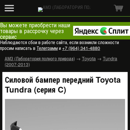
Вы можете приобрести наши
товары в рассрочку через
сервис
Наблюдаются сбои в работе сайта, если возникли сложности
просим написать в
Телеграмм
и
+7 (964) 341-4880
АМЗ (Лаборатория полного привода)
→
Toyota
→
Tundra
(2007-2013)
Силовой бампер передний Toyota
Tundra (серия C)