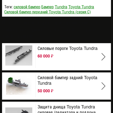
Теги:
силовой бампер
Бампер
Tundra
Toyota Tundra
Силовой бампер передний Toyota Tundra (серия С)
Покупатели, которые приобрели Силовой
бампер передний Toyota Tundra (серия C),
также купили
Силовые пороги Toyota Tundra
60 000
₽
Силовой бампер задний Toyota
Tundra
50 000
₽
Защита днища Toyota Tundra
силовая (радиатора и поддона