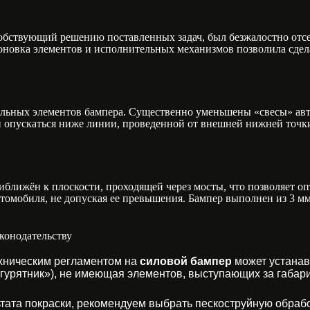
обствующий решению поставленных задач, был безжалостно отсе
оновка элементов и исполнительных механизмов позволила сдел
льных элементов бампера. Существенно уменьшены «свесы» ав
 опускаться ниже линии, проведенной от внешней нижней точк
иближён к плоскости, проходящей через мосты, что позволяет о
томобиля, не допуская ее превышения. Бампер выполнен из 3 мм 
конодательству
ехническим регламентом на
силовой бампер
может устанав
енгурятник»), не имеющая элементов, выступающих за габар
ата покраски, рекомендуем выбрать пескоструйную обработ