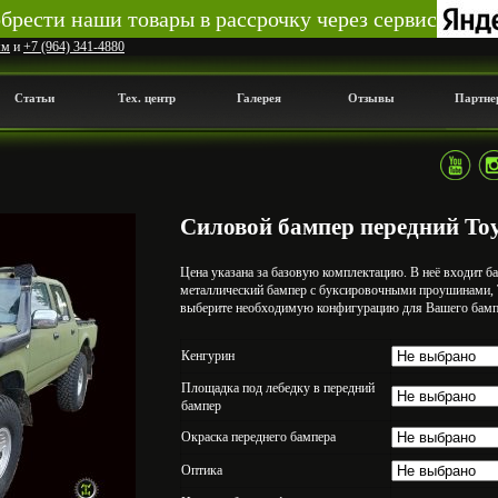
рести наши товары в рассрочку через сервис
мм
и
+7 (964) 341-4880
Статьи
Тех. центр
Галерея
Отзывы
Партне
Силовой бампер передний Toyo
Цена указана за базовую комплектацию. В неё входит ба
металлический бампер с буксировочными проушинами, 
выберите необходимую конфигурацию для Вашего бамп
Кенгурин
Площадка под лебедку в передний
бампер
Окраска переднего бампера
Оптика