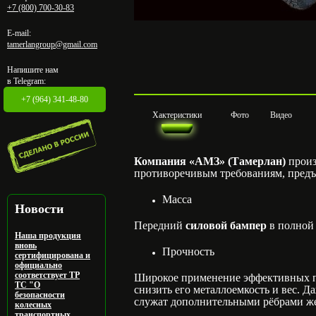
+7 (800) 700-30-83
E-mail:
tamerlangroup@gmail.com
Напишите нам
в Telegram:
+7 (964) 341-48-80
Хактеристики
Фото
Видео
Компания «АМЗ» (Тамерлан)
произ
противоречивым требованиям, пред
Масса
Новости
Передний
силовой бампер
в полной 
Наша продукция
вновь
Прочность
сертифицирована и
официально
соответствует ТР
Широкое применение эффективных пр
ТС "О
снизить его металлоемкость и вес. 
безопасности
служат дополнительными рёбрами же
колесных
транспортных