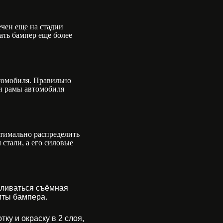
чен еще на стадии
ать бампер еще более
томобиля. Правильно
и рамы автомобиля
птимально распределить
стали, а его силовые
ливаться съёмная
иты бампера.
ку и окраску в 2 слоя,