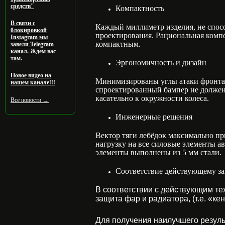
средств"
Компактность
В связи с
Каждый миллиметр изделия, не спос
блокировкой
проектирования. Рациональная комп
Instagram мы
компактным.
завели Telegram
канал. Ждем вас
там.
Эргономичность и дизайн
Новое видео на
Минимизированы углы атаки фронта
нашем канале!!!
спроектированный бампер не должен
касательно к окружности колеса.
Все новости →
Инженерные решения
Вектор тяги лебёдок максимально пр
нагрузку на все силовые элементы ав
элементы выполнены из 5 мм стали.
Соответствие действующему за
В соответствии с действующим т
защита фар и радиатора, (т.е. «к
Для получения наилучшего результ