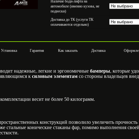
Наличие боди-лифта на
автомобиле (именно кузова, не
подвески)
Доставка до ТК (услуги ТК
оплачиваются отдельно)
Установка
Гарантия
Как заказать
Доставка
Оформле
водит надежные, легкие и эргономичные
бамперы
, которые уд
ъявляющимся к
силовым элементам
со стороны владельцев вне
комплектации весит не более 50 килограмм.
остранственных конструкций позволило увеличить прочность 
Даже стальные конические стаканы фар, помимо выполнения свое
сткости.