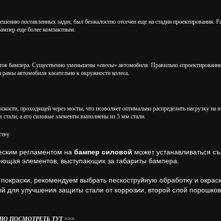
шению поставленных задач, был безжалостно отсечен еще на стадии проектирования. Р
бампер еще более компактным.
ов бампера. Существенно уменьшены «свесы» автомобиля. Правильно спроектированны
 рамы автомобиля касательно к окружности колеса.
скости, проходящей через мосты, что позволяет оптимально распределить нагрузку на 
 стали, а его силовые элементы выполнены из 5 мм стали.
ству
ческим регламентом на
бампер силовой
может устанавливаться с
имеющая элементов, выступающих за габариты бампера.
покраски, рекомендуем выбрать пескоструйную обработку и окраск
й для улучшения защиты стали от коррозии, второй слой порошков
О ПОСМОТРЕТЬ ТУТ >>>