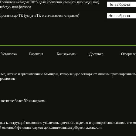
Кронштейн-квадрат 50х50 для крепления съемной площадки под
лебедку или фаркопа
Доставка до ТК (услуги ТК оплачиваются отдельно)
Установка
Гарантия
Как заказать
Доставка
Оформле
ные, легкие и эргономичные
бамперы
, которые удовлетворяют многим противоречивы
орожников.
 весит не более 50 килограмм.
х конструкций позволило увеличить прочность изделия и одновременно снизить его ме
й основной функции, служат дополнительными рёбрами жесткости.