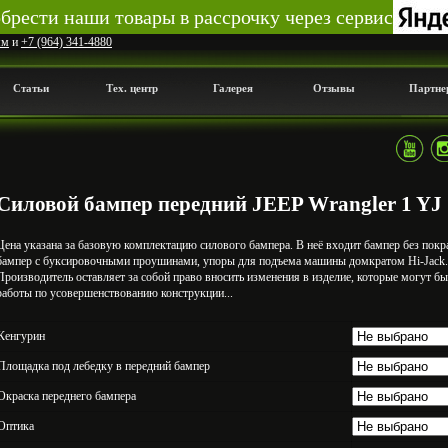
рести наши товары в рассрочку через сервис
мм
и
+7 (964) 341-4880
Статьи
Тех. центр
Галерея
Отзывы
Партне
Силовой бампер передний JEEP Wrangler 1 YJ
Цена указана за базовую комплектацию силового бампера. В неё входит бампер без покра
бампер с буксировочными проушинами, упоры для подъема машины домкратом Hi-Jack.
Производитель оставляет за собой право вносить изменения в изделие, которые могут б
работы по усовершенствованию конструкции...
Кенгурин
Площадка под лебедку в передний бампер
Окраска переднего бампера
Оптика