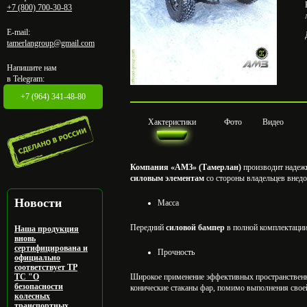
+7 (800) 700-30-83
E-mail:
tamerlangroup@gmail.com
Напишите нам
в Telegram:
+7 (964) 341-48-80
Хактеристики
Фото
Видео
Компания «АМЗ» (Тамерлан)
производит надеж
силовым элементам
со стороны владельцев внед
Новости
Масса
Передний
силовой бампер
в полной комплектации
Наша продукция
вновь
сертифицирована и
Прочность
официально
соответствует ТР
ТС "О
Широкое применение эффективных пространственны
безопасности
конические стаканы фар, помимо выполнения свое
колесных
транспортных