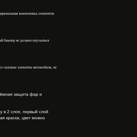
ациональная компоновка элементов
й бампер не должен опускаться
все силовые элементы автомобиля, не
ъёмная защита фар и
у в 2 слоя, первый слой
ая краска, цвет можно