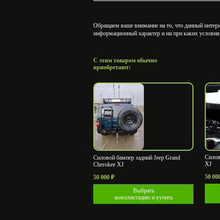
Обращаем ваше внимание на то, что данный интерне
информационный характер и ни при каких условия
С этим товаром обычно
приобретают:
Силов
Силовой бампер задний Jeep Grand
XJ
Cherokee XJ
50 00
50 000
₽
Выбрать
комплектацию и купить