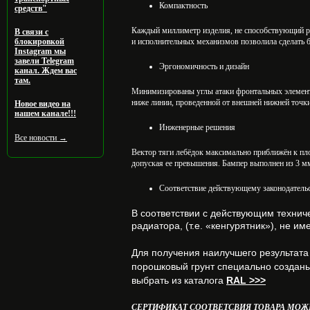
Компактность
средств"
Каждый миллиметр изделия, не способствующий ре
В связи с
блокировкой
и исполнительных механизмов позволила сделать 
Instagram мы
завели Telegram
Эргономичность и дизайн
канал. Ждем вас
там.
Минимизированы углы атаки фронтальных элемент
ниже линии, проведенной от внешней нижней точки
Новое видео на
нашем канале!!!
Инженерные решения
Все новости →
Вектор тяги лебёдок максимально приближён к пло
допуская ее превышения. Бампер выполнен из 3 мм
Соответствие действующему законодатель
В соответствии с действующим техни
радиатора, (т.е. «кенгурятник»), не 
Для получения наилучшего результата 
порошковый грунт специально созданы
выбрать из каталога
RAL >>>
СЕРТИФИКАТ СООТВЕТСВИЯ ТОВАРА МОЖН