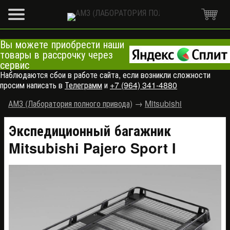
Вы можете приобрести наши
товары в рассрочку через
сервис
Наблюдаются сбои в работе сайта, если возникли сложности
просим написать в
Телеграмм
и
+7 (964) 341-4880
АМЗ (Лаборатория полного привода)
→
Mitsubishi
Экспедиционный багажник
Mitsubishi Pajero Sport I