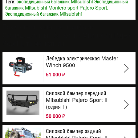
Теги:
экспедиционный багажник
Mitsubishi
Экспедиционный
багажник Mitsubishi Montero sport
Pajero Sport.
Экспедиционный багажник Mitsubishi
Покупатели, которые приобрели
Экспедиционный багажник Mitsubishi Pajero
Sport I, также купили
Лебедка электрическая Master
Winch 9500
51 000
₽
Силовой бампер передний
Mitsubishi Pajero Sport II
(серия Т)
50 000
₽
Силовой бампер задний
Mitsubishi Pajero Sport II