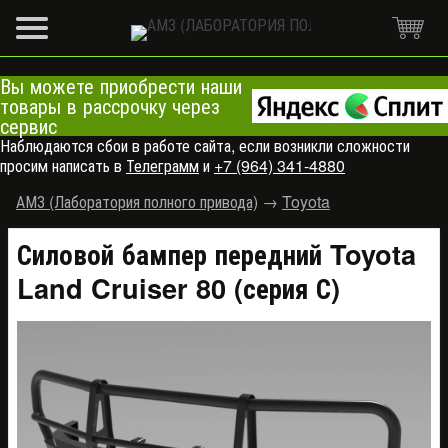
Вы можете приобрести наши
товары в рассрочку через
сервис
Наблюдаются сбои в работе сайта, если возникли сложности
просим написать в
Телеграмм
и
+7 (964) 341-4880
АМЗ (Лаборатория полного привода)
→
Toyota
Силовой бампер передний Toyota
Land Cruiser 80 (серия С)