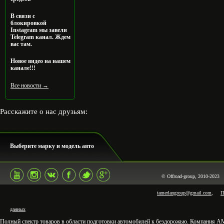
В связи с
блокировкой
Instagram мы завели
Telegram канал. Ждем
вас там.
Новое видео на нашем
канале!!!
Все новости →
Расскажите о нас друзьям:
Выберите марку и модель авто
© Offroad-group, 2010-20
tamerlangroup@gmail.com
,
П
данных
Полный спектр товаров в области подготовки автомобилей к бездорожью. Компания АМЗ