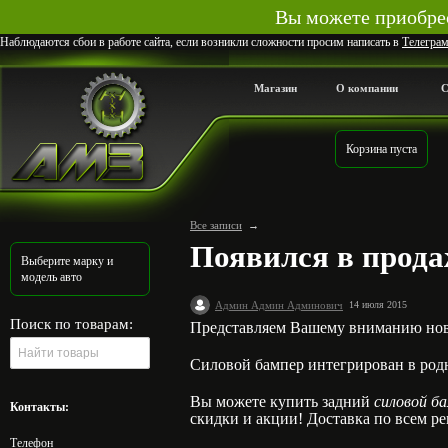
Вы можете приобрес
Наблюдаются сбои в работе сайта, если возникли сложности просим написать в
Телегра
Магазин
О компании
С
Корзина пуста
Все записи
→
Появился в прода
Выберите марку и
модель авто
Админ Админ Админович
14 июля 2015
Поиск по товарам:
Представляем Вашему вниманию нов
Силовой бампер интегрирован в родн
Вы можете купить задний
силовой б
Контакты:
скидки и акции! Доставка по всем р
Телефон